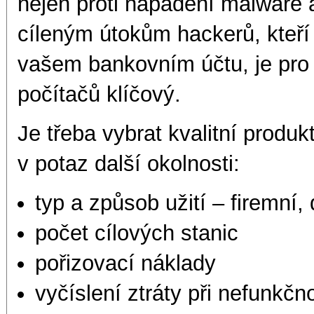
nejen proti napadení malware a 
cíleným útokům hackerů, kteří 
vašem bankovním účtu, je pro 
počítačů klíčový.
Je třeba vybrat kvalitní produk
v potaz další okolnosti:
typ a způsob užití – firemní,
počet cílových stanic
pořizovací náklady
vyčíslení ztráty při nefunkčn