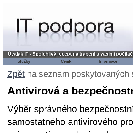
Úvalák IT - Spolehlivý recept na trápení s vašimi počítači
Služby
Ceník
Informace
Zpět
na seznam poskytovaných 
Antivirová a bezpečnostní
Výběr správného bezpečnostn
samostatného antivirového pro